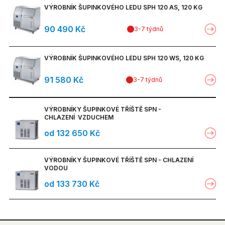
Skřínky s dřezem nebo
Serie - B HW W - nástěnné
TC 22-32 BARCELLONA
Nářezový stroj na chleba
Rustikální nářezové stroje - manuální
VÝROBNÍK ŠUPINKOVÉHO LEDU SPH 120 AS, 120 KG
Ohřívače párků válečkové
Plynové
umyvadlem
modely + horká voda
Serie - B W - nástěnné modely
TC 22-32 NEVADA
90 490 Kč
Odšťavňovače - automatická síta
Rustikální nářezové stroje - elektrické
3-7 týdnů
Kráječe párků
Vyhřívané nádoby - zásobníky
Serie B HW W - nástěnné modely
+ horká voda
TC 22-32 COLORADO
Odšťavňovače na ovoce a
Vertikální
Grily na gyros
VÝROBNÍK ŠUPINKOVÉHO LEDU SPH 120 WS, 120 KG
zeleninu
Vyhřívané nádoby - zásobníky
TC 32 BUFFALO
MIRRA
Gravitační
91 580 Kč
Elektrické
3-7 týdnů
Grily na kuřata
Pily na kosti
ROBOT COUPE
TC 32-42 MONTANA
MANTEGNA
SMART
Gravitační poloautomatické
Plynové
Salamandry grily
Elektrické
SANTOS
Plničky masa
VÝROBNÍKY ŠUPINKOVÉ TŘÍŠTĚ SPN -
CHLAZENÍ VZDUCHEM
MANTEGNA TOP
TOPAZ
CANOVA AUTOMEC
Elektrické pevné
CB
Toaster grily
Plynové
Robot Cook
Manuální
od 132 650 Kč
TIZIANO EVO
MIRRA
PALLADIO AUTOMEC
Plynové pevné
ROLLER GRILL
Roboty kombinované
Vařiče vajec
Horizontální
Toaster grily snackové
CB
VÝROBNÍKY ŠUPINKOVÉ TŘÍŠTĚ SPN - CHLAZENÍ
LEONARDO EVO BS2
MIRRA AUTOMEC
PALLADIO AUTOMEC FROZEN
VODOU
Elektrické posuvné
Škrabky a myčky na brambory
Vertikální
Toastery (opekáče chleba)
ROLLER GRILL
Trouby mikrovlnné PANASONIC
od 133 730 Kč
LEONARDO EVO BS2 TOP
CANOVA
GALILEO EVO AUTOMATICA
Plynové posuvné
Tenderizéry
Toastery průběžné
Trouby konvekční a
MEDIUM DUTY
LEONARDO EVO VCS
CANOVA TOP
kombinované
GALILEO EVO AUTOMATICA TOP
Tvarovačky ruční na masové směsi
COMPACT