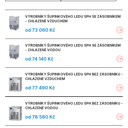
Vitríny nápojové
Salátové bary centrální SBC
Sáčky pro vakuové balení
CB
Elektrické
Vaflovače
Grilovací desky LINCAT LIMITED
Jednoduché
Mixéry s nádobou 80 l
START
Základní řada
AURORA
Hnětače těsta spirálové s pevnou
Hnětače těsta spirálové SIRMAN
Výrobníky zmrzliny
Ohřívače hranolků
Plotny indukční
Fritézy stolní plynové
Kostkový led
Grily lávové plynové
Deska grilovací plynová
Automatické
hlavou
Příslušenství
Termoporty PRO CART ULTRA
Krouhače zeleniny
Salátové bary centrální - motorový
Vitríny skříňové
Plynové
Mixéry s nádobou 100, 140, 200 l
Jednoduché
Elektrické
Grily kontaktní litinové
Plotny na palačinky
STORM
Přídavná řada
Grilovací desky SIRMAN
Dvojité
VÝROBNÍKY ŠUPINKOVÉHO LEDU SPH SE ZÁSOBNÍKEM
Zařízení s čerstvým propařením
Hnětače spirálové velkokapacitní
Hnětače těsta spirálové s pevnou
Vařiče těstovin
Grily lávové plynové
zdvih SBCM
Fritézy elektrické
Šupinkový led
- CHLAZENÉ VZDUCHEM
Trouby konvekční
Hnětače těsta spirálové s výklopnou
Termoporty UPCH
SIGMA
hlavou
Krouhače zeleniny malé
Kutry
Vitríny skříňové chladící
Vozíky pro grilovací desky
Vitríny stolní
Dvojité
Grily kontaktní sklokeramické
TOUCH
od 73 060 Kč
Výrobníky horkých instantních
hlavou
Digitální
Elektrické
Litinové a nerezové
Grily kontaktní litinové
Konvektomaty
Desky grilovací
Ohřívače hranolků
Salátové bary středové
Hořáky samostatné
Nugetkový led
Modely SPR - se zásobníkem
nápojů
Systém CAMRACK
Vyvalovačky těsta
Hnětače těsta spirálové s
Krouhače zeleniny střední
Mixéry s nádobou 7 l
Kutry stolní
Vitríny skříňové mrazící
Lisy na citrusy
Vodní lázně, režony, stoly
Příslušenství
Vitríny stolní vyhřívané
CORE
Plynové
Sklokeramické
Grily kontaktní sklokeramické
Plotny indukční
Lávové grily, salamandry
Desky grilovací elektrické
Konvektomaty INOXTREND
výklopnou hlavou
Ohřívače hranolků
VÝROBNÍKY ŠUPINKOVÉHO LEDU SPH SE ZÁSOBNÍKEM
Salátové bary středové SB
Salátové bary přístěnné
Zásobníky na led
Modely SPN - bez zásobníku
Překapávače kávy
Děličky těsta s vykulovačkou
Krouhače zeleniny výkonné
- CHLAZENÉ VODOU
Mixéry s nádobou 12 l
Kutry vertikální
Vitríny skříňové vyhřívané
Otevřené lisy na citrusy
Vitríny stolní chladící
Mixéry a šlehače ruční ponorné
Vozíky servírovací
velkokapacitní
Příslušenství
Desky grilovací plynové
Mixéry s nádobou 21 l
Konvektomaty HOUNÖ
Řada XT SNACK
Vařiče stolní
Plotny elektrické
ROLLER GRILL
Salátové bary středové ATHENA
od 74 140 Kč
Čistící prostředky
Salátové bary přístěnné SBM
Děličky těsta poloautomatické
Mixéry s nádobou 16 l
Krouhací disky velké
Pákové lisy na citrusy
Vitríny stolní neutrální
Zásuvky ohřívací a skříňky
Mixéry ruční ponorné
Vozíky servírovací
Mixéry barové
Chemie na čištění
Překapávače kávy velkokapacitní
Fritézy elektrické
Mixéry s nádobou 32 l
Plotny sklokeramické
Salátové bary středové HEKO
Varné stoličky
Vařiče stolní elektrické
Stolní indukční plotny
SIRMAN
Salátové bary přístěnné ATHENA
vyhřívané
Melanžéry
- košové filtry
VÝROBNÍKY ŠUPINKOVÉHO LEDU SPH BEZ ZÁSOBNÍKU -
Mixéry s nádobou 21 l
Disky velké
Krouhací disky malé
Automatické lisy na citrusy
Mixéry ruční kombinované
Vozíky flambovací
CHLAZENÉ VZDUCHEM
Mixéry kuchyňské
SANTOS
Vařiče těstovin
Mixéry s nádobou 41 l
Plotny indukční
Salátové bary středové OMNIA
Plotny elektrické
Indukční plotny k zabudování
Vodní lázně
Stolní indukční plotny
Překapávače kávy velkokapacitní
Serie - B - stolní modely
Mixéry s nádobou 32 l
od 77 490 Kč
Sady disků
Disky malé
Šlehače ruční ponorné
Vozíky servírovací chladící
Mlýnky na mák a koření
SIRMAN
- ploché filtry
Vany vyhřívané
Mixéry s nádobou 52 l
Vany vyhřívané
Salátové bary středové KIDS
Vařiče plynové
Udírny
Vodní lázně stolní
Indukční plotny k zabudování
Serie - B HW - stolní modely +
Mixéry s nádobou 41 l
Držáky na disky
Sady disků
Vozíky servírovací vyhřívané
VÝROBNÍKY ŠUPINKOVÉHO LEDU SPH BEZ ZÁSOBNÍKU -
Mlýnky na maso
Skříňky neutrální
horká voda
Serie - B - stolní modely
Moduly neutrální
Salátové bary středové HAPPY
CHLAZENÉ VODOU
Vodní lázně suchý přímý ohřev
Modulové indukční plotny
Grily lávové
Mixéry s nádobou 52 l
Držáky disků
Vozíky servírovací nápojové
od 78 580 Kč
Skříňky vyhřívané
Serie - B W - nástěnné modely
Serie - B HW- stolní modely +
TC 12-22 E
Nářezové stroje
Vodní lázně nepřímý ohřev
Hot dogy a ohřívače párků
Elektrické
horká voda